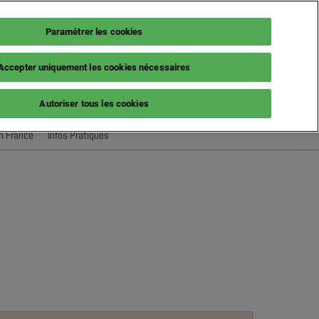
Paramétrer les cookies
Accepter uniquement les cookies nécessaires
French (France)
S'inscrire
Login
Autoriser tous les cookies
glish
ench (France)
n France
Infos Pratiques
alian (Italy)
Hébergement & Transport
anish (Spain)
erman (Germany)
FAQ
Presse & Media