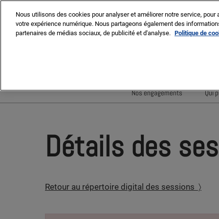
Press
Accéder
MIPIM ASIA
MIPIM MIDDLE EAST
Escape
Nous utilisons des cookies pour analyser et améliorer notre service, pour a
au
votre expérience numérique. Nous partageons également des informations s
to
contenu
partenaires de médias sociaux, de publicité et d'analyse.
Politique de co
close
the
16-19 mars 2027
menu.
Palais des Festivals, Cann
Nos engagements
Qui p
Minimisation des déchets
Réduire l'empreinte carbo
Détails des se
Diversité, équité et inclus
Un impact social positif
Retour au répertoire digital des sessions 〉