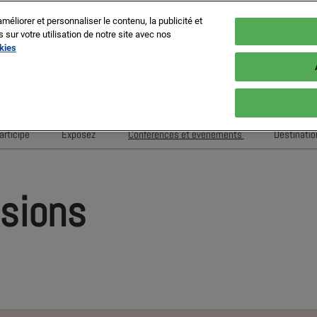
méliorer et personnaliser le contenu, la publicité et
ur votre utilisation de notre site avec nos
okies
es
En
Fr
articipe
Exposez
Conférences et événements
Destinatio
It
MIPIM Challengers
Comment exposer
Sessions 2026
Sp
ne
Sponsors et Partenaires
RX Lead Manager, application de
Conférenciers 2026
G
ssions
capture de leads
ion
Evénements de Networking
Housing Matters!
Evènements Exposants