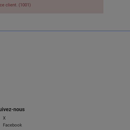
ce client. (1001)
uivez-nous
X
Facebook