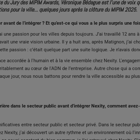
e du Jury des MIPIM Awards, Véronique Bédague est l’une de voix qu
ons pour la ville... quelques jours après la clôture du MIPIM 2025.
r avant de l’intégrer ? Et qu’est-ce qui vous a le plus surpris une fo
’ai une passion pour les villes depuis toujours. J’ai travaillé 12 ans
ait une vraie vision urbaine. Il y a huit ans, après Matignon, j’ai c
tte passion : c’était quelque part une suite logique. Je n’avais donc
ce accordée à l'humain et à la vie ensemble chez Nexity. L'engageme
tablement au cœur de l'ADN de l’entreprise. Autre chose qui a compt
que jour, nous nous battons pour rendre la ville accessible au plu
rrière dans le secteur public avant d’intégrer Nexity, comment avez
nificatives entre secteur public et secteur privé. Dans le secteur pub
ez Nexity, j'ai découvert un autre rythme et un environnement où l'in