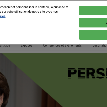
méliorer et personnaliser le contenu, la publicité et
ur votre utilisation de notre site avec nos
okies
es
En
Fr
articipe
Exposez
Conférences et événements
Destinatio
It
MIPIM Challengers
Comment exposer
Sessions 2026
Sp
ne
Sponsors et Partenaires
RX Lead Manager, application de
Conférenciers 2026
G
capture de leads
ion
Evénements de Networking
Housing Matters!
Evènements Exposants