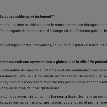
dialogues public-privé justement ?
immobilier, joue un rôle clé dans le renforcement des dialogues entr
e un espace de rencontre et d'échange où les décideurs publics, le
es pratiques et des innovations, ce qui peut inspirer de nouvelles c
chir pour avoir une approche plus « globale » de la ville ? En particu
ion de la nature de manière substantielle et une renaturation des e
r à nouveau la Ville »
. Une densité nécessaire et « heureuse ». À l
aine, chaque espace libéré doit être mis au service de l’enrichisse
ines, en un mot, de la vie quotidienne.
e où nous avons mis un point d'honneur à tisser des liens au sein de 
ic, avec ses parcs, jardins, rues, places, cours, quais et promenades