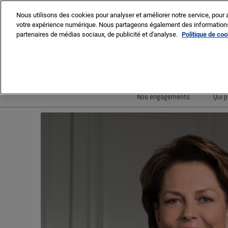
Press
Accéder
MIPIM ASIA
MIPIM MIDDLE EAST
Escape
Nous utilisons des cookies pour analyser et améliorer notre service, pour a
au
votre expérience numérique. Nous partageons également des informations s
to
contenu
partenaires de médias sociaux, de publicité et d'analyse.
Politique de co
close
the
16-19 mars 2027
menu.
Palais des Festivals, Cann
Nos engagements
Qui p
Minimisation des déchets
Réduire l'empreinte carbo
Diversité, équité et inclus
Un impact social positif