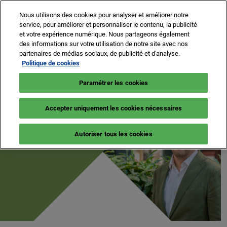
Press
Accéder
Expand
Escape
Nous utilisons des cookies pour analyser et améliorer notre
au
service, pour améliorer et personnaliser le contenu, la publicité
to
contenu
et votre expérience numérique. Nous partageons également
close
MIPIM ASIA
effondrer
N
des informations sur votre utilisation de notre site avec nos
the
Navigation
d
02 décembre 2026
partenaires de médias sociaux, de publicité et d'analyse.
globale
menu.
p
16-19 mars 2027
Politique de cookies
MIPIM MIDDLE EAST
S'inscrire
o
Palais des Festivals, Cannes
20 octobre 2026
Paramétrer les cookies
Accepter uniquement les cookies nécessaires
Autoriser tous les cookies