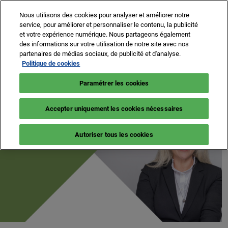
Press
Accéder
Expand
Escape
Nous utilisons des cookies pour analyser et améliorer notre
au
service, pour améliorer et personnaliser le contenu, la publicité
to
contenu
et votre expérience numérique. Nous partageons également
close
MIPIM ASIA
effondrer
N
des informations sur votre utilisation de notre site avec nos
the
Navigation
d
02 décembre 2026
partenaires de médias sociaux, de publicité et d'analyse.
globale
menu.
p
16-19 mars 2027
Politique de cookies
MIPIM MIDDLE EAST
S'inscrire
o
Palais des Festivals, Cannes
20 octobre 2026
Paramétrer les cookies
Accepter uniquement les cookies nécessaires
Autoriser tous les cookies