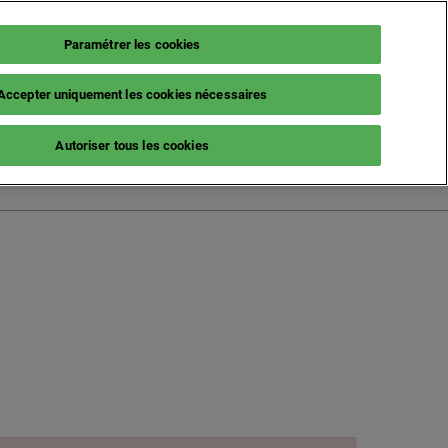
Paramétrer les cookies
Accepter uniquement les cookies nécessaires
French (France)
Autoriser tous les cookies
English
French (France)
Italian (Italy)
Spanish (Spain)
German (Germany)
s