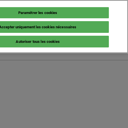
Paramétrer les cookies
Accepter uniquement les cookies nécessaires
French (France)
Autoriser tous les cookies
English
French (France)
Italian (Italy)
Spanish (Spain)
German (Germany)
s