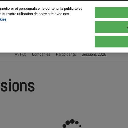
méliorer et personnaliser le contenu, la publicité et
ur votre utilisation de notre site avec nos
okies
es, France
My Hub
Companies
Participants
Sessions 2026
Conférenciers
Sessions
ssions
Evènements Exposant