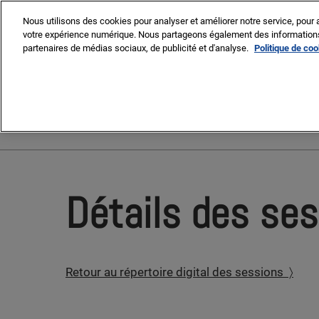
Press
Accéder
MIPIM
MIPIM Asia
Escape
Nous utilisons des cookies pour analyser et améliorer notre service, pour a
au
votre expérience numérique. Nous partageons également des informations s
to
contenu
partenaires de médias sociaux, de publicité et d'analyse.
Politique de co
close
the
9-13 March 2026
menu.
Palais des Festivals, Cann
Détails des se
Retour au répertoire digital des sessions 〉