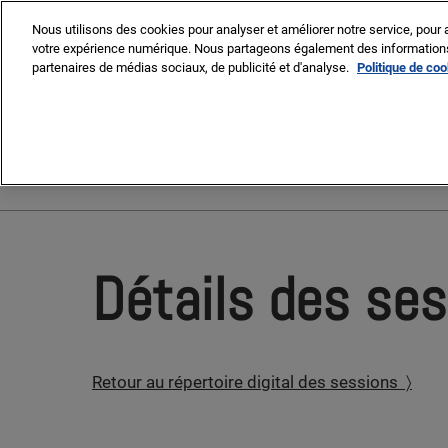
Press
Accéder
MIPIM
MIPIM Asia
Escape
Nous utilisons des cookies pour analyser et améliorer notre service, pour a
au
votre expérience numérique. Nous partageons également des informations s
to
contenu
partenaires de médias sociaux, de publicité et d'analyse.
Politique de co
close
the
9-13 March 2026
menu.
Palais des Festivals, Cann
Détails des se
Retour au répertoire digital des sessions 〉