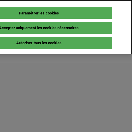
Paramétrer les cookies
Accepter uniquement les cookies nécessaires
French (France)
Autoriser tous les cookies
English
French (France)
Italian (Italy)
Spanish (Spain)
German (Germany)
s