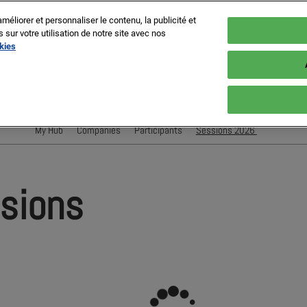
méliorer et personnaliser le contenu, la publicité et
ur votre utilisation de notre site avec nos
okies
es, France
My Hub
Companies
Participants
Sessions 2026
Conférenciers
Sessions
ssions
Evènements Exposant