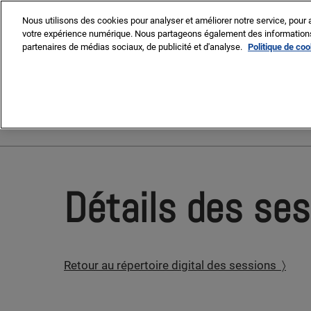
Press
Accéder
MIPIM
MIPIM Asia
Escape
Nous utilisons des cookies pour analyser et améliorer notre service, pour a
au
votre expérience numérique. Nous partageons également des informations s
to
contenu
partenaires de médias sociaux, de publicité et d'analyse.
Politique de co
close
the
9-13 March 2026
menu.
Palais des Festivals, Cann
Détails des se
Retour au répertoire digital des sessions 〉