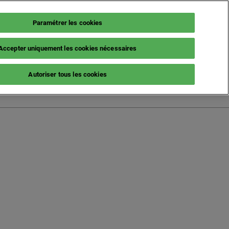
Paramétrer les cookies
Accepter uniquement les cookies nécessaires
French (France)
Autoriser tous les cookies
English
French (France)
Italian (Italy)
Spanish (Spain)
German (Germany)
s