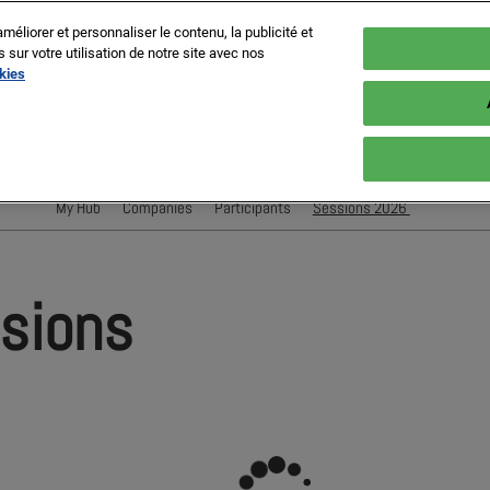
méliorer et personnaliser le contenu, la publicité et
ur votre utilisation de notre site avec nos
okies
es, France
My Hub
Companies
Participants
Sessions 2026
Conférenciers
Sessions
ssions
Evènements Exposant