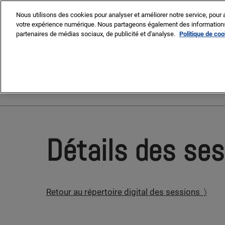
Press
Accéder
MIPIM
MIPIM Asia
Escape
Nous utilisons des cookies pour analyser et améliorer notre service, pour a
au
votre expérience numérique. Nous partageons également des informations s
to
contenu
partenaires de médias sociaux, de publicité et d'analyse.
Politique de co
close
the
9-13 March 2026
menu.
Palais des Festivals, Cann
Détails des se
Retour au répertoire digital des sessions 〉