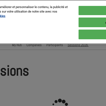
méliorer et personnaliser le contenu, la publicité et
ur votre utilisation de notre site avec nos
okies
es, France
My Hub
Companies
Participants
Sessions 2026
Conférenciers
Sessions
ssions
Evènements Exposant