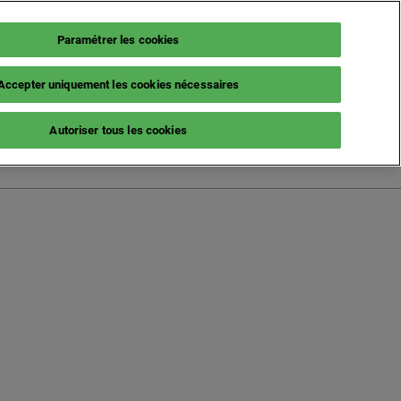
Paramétrer les cookies
Accepter uniquement les cookies nécessaires
French (France)
Autoriser tous les cookies
English
French (France)
Italian (Italy)
Spanish (Spain)
German (Germany)
s