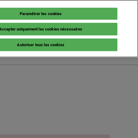
Paramétrer les cookies
Accepter uniquement les cookies nécessaires
French (France)
Autoriser tous les cookies
English
French (France)
Italian (Italy)
Spanish (Spain)
German (Germany)
s