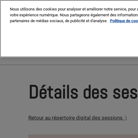
Press
Accéder
MIPIM
MIPIM Asia
Escape
Nous utilisons des cookies pour analyser et améliorer notre service, pour a
au
votre expérience numérique. Nous partageons également des informations s
to
contenu
partenaires de médias sociaux, de publicité et d'analyse.
Politique de co
close
the
9-13 March 2026
menu.
Palais des Festivals, Cann
Détails des se
Retour au répertoire digital des sessions 〉