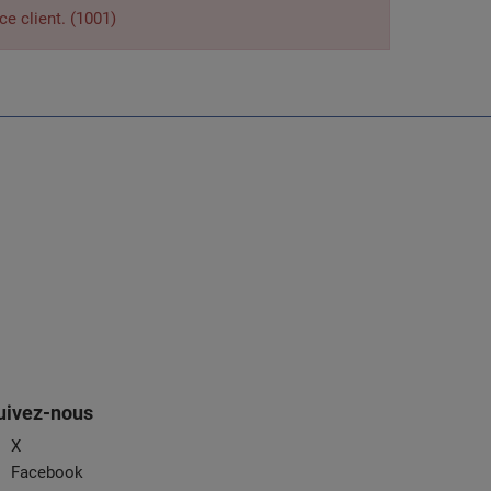
ce client. (1001)
uivez-nous
X
Facebook