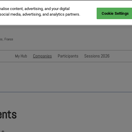
ise content, advertising, and your digital
Cookie Settings
social media, advertising, and analytics partners.
es, France
My Hub
Companies
Participants
Sessions 2026
Conférenciers
Sessions
Evènements Exposant
ents