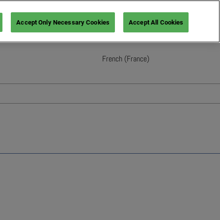
Accept Only Necessary Cookies
Accept All Cookies
French (France)
English
French (France)
Italian (Italy)
Spanish (Spain)
German (Germany)
s