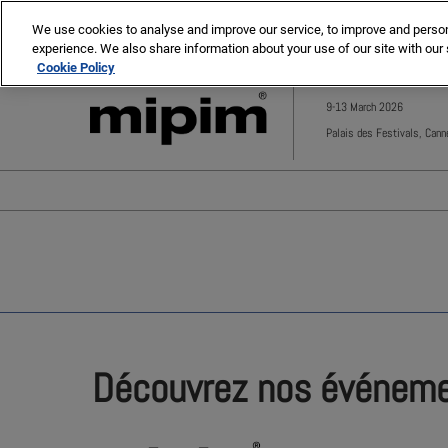
Press
Skip
MIPIM
MIPIM Asia
Escape
We use cookies to analyse and improve our service, to improve and personal
to
experience. We also share information about your use of our site with our 
to
content
Cookie Policy
close
the
9-13 March 2026
menu.
Palais des Festivals, Cann
Découvrez nos événem